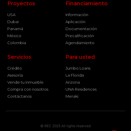
Proyectos
Financiamiento
USA
Información
Dubai
Aplicación
Panamá
Documentación
México
Precalificación
Colombia
Agendamiento
Servicios
Para usted
Crédito
Jumbo Loans
Asesoría
La Florida
Vende tu inmueble
Arizona
Compra con nosotros
UNA Residences
Contáctanos
Meraki
© REC 2025 All rights reserved