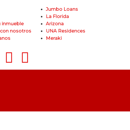
Jumbo Loans
a
La Florida
u inmueble
Arizona
con nosotros
UNA Residences
anos
Meraki