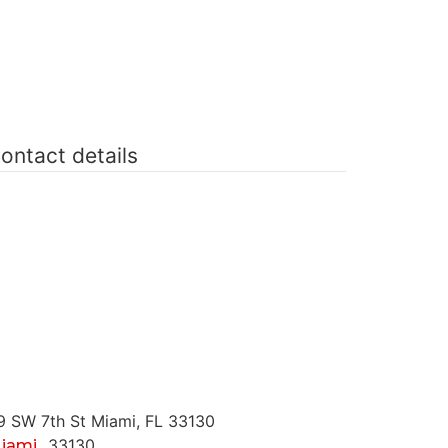
ontact details
9 SW 7th St Miami, FL 33130
,
33130
iami