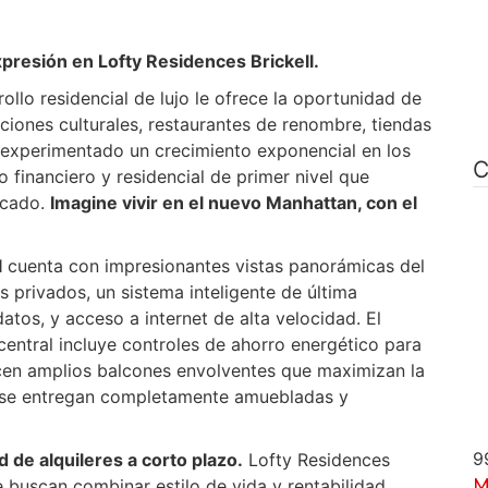
presión en Lofty Residences Brickell.
ollo residencial de lujo le ofrece la oportunidad de
ciones culturales, restaurantes de renombre, tiendas
 experimentado un crecimiento exponencial en los
C
 financiero y residencial de primer nivel que
icado.
Imagine vivir en el nuevo Manhattan, con el
l
cuenta con impresionantes vistas panorámicas del
s privados, un sistema inteligente de última
datos, y acceso a internet de alta velocidad. El
central incluye controles de ahorro energético para
cen amplios balcones envolventes que maximizan la
ias se entregan completamente amuebladas y
9
d de alquileres a corto plazo.
Lofty Residences
ue buscan combinar estilo de vida y rentabilidad.
M