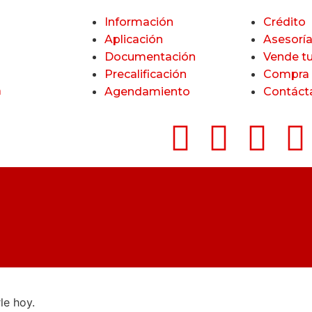
Información
Crédito
Aplicación
Asesorí
Documentación
Vende t
Precalificación
Compra 
a
Agendamiento
Contáct
le hoy.