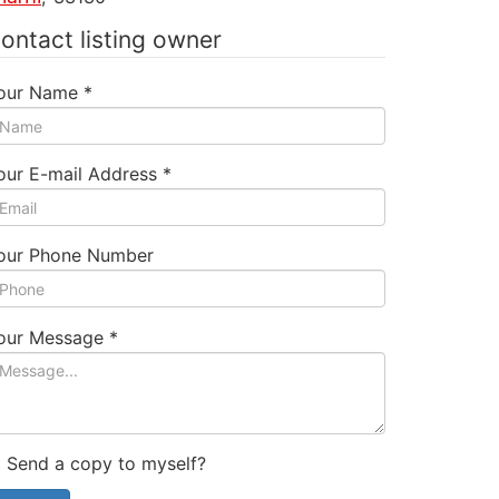
ontact listing owner
our Name
*
our E-mail Address
*
our Phone Number
our Message
*
Send a copy to myself?